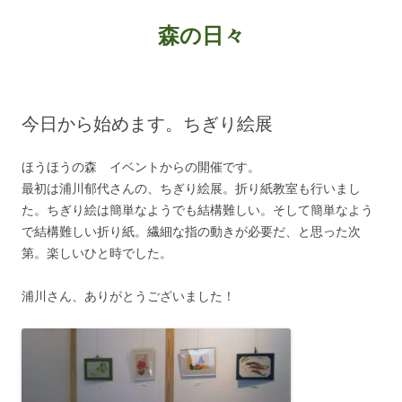
森の日々
コ
ン
テ
ン
今日から始めます。ちぎり絵展
ツ
へ
ス
キ
ほうほうの森 イベントからの開催です。
ッ
最初は浦川郁代さんの、ちぎり絵展。折り紙教室も行いまし
プ
た。ちぎり絵は簡単なようでも結構難しい。そして簡単なよう
で結構難しい折り紙。繊細な指の動きが必要だ、と思った次
第。楽しいひと時でした。
浦川さん、ありがとうございました！