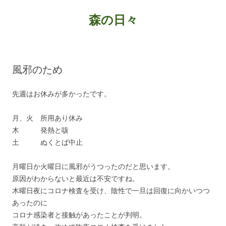
森の日々
コ
ン
テ
ン
風邪のため
ツ
へ
ス
キ
先週はお休みが多かったです。
ッ
プ
月、火 所用あり休み
木 発熱と咳
土 ぬくとば中止
月曜日か火曜日に風邪がうつったのだと思います。
原因がわからないと最近は不安ですね。
木曜日夜にコロナ検査を受け、陰性で一旦は回復に向かいつつ
あったのに
コロナ感染者と接触があったことが判明。