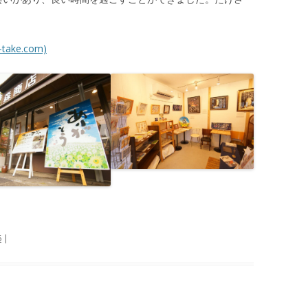
-take.com)
6
|