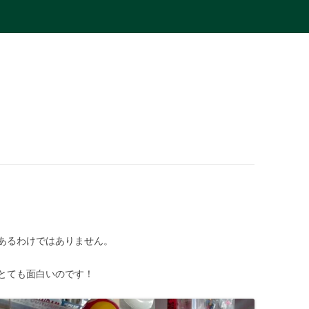
コ
ン
テ
ン
ツ
へ
ス
キ
ッ
プ
あるわけではありません。
とても面白いのです！