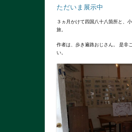
ただいま展示中
３ヵ月かけて四国八十八箇所と、小
旅。 旅の風景や気
作者は、歩き遍路おじさん。 是非
い。 喫茶ご