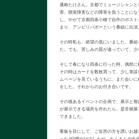
通称たけさん。京都でミュージシャンと
害、聴覚障害などの障害を負うことにな
し、やがて京都四条小橋で自作のポスト
まり、アンビリバボーという番組に出演
その時私も、絶望の底にいました。番組
た。でも、苦しみの質が違っていて、少
そして春になり四条に行った時、偶然に
その時はカードを数枚買って、少し筆談
ムページを見ているうちに、また会いに
をした。それからのお付き合いです。
その後あるイベントの企画で、展示と無
が展示できる場所を作れたら、是非個展
できました。
看板を目にして、ご近所の方を誘いお越
った4日間だけでしたが、たくさんの出