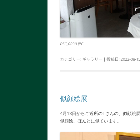
DSC_0030.JPG
カテゴリー:
ギャラリー
| 投稿日:
2022-08-1
似顔絵展
4月18日からご近所のTさんの、似顔
似顔絵、ほんとに似ています。